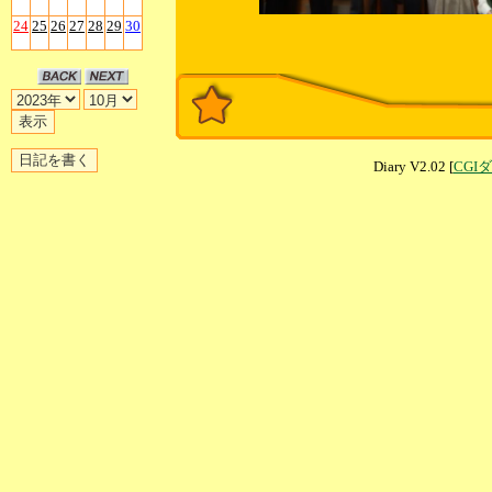
24
25
26
27
28
29
30
Diary V2.02 [
CGI