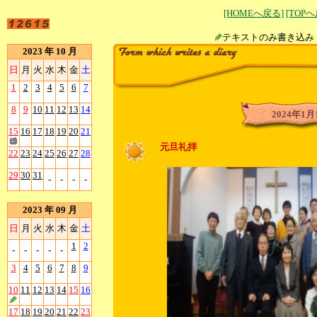
[HOMEへ戻る]
[TOP
テキストのみ書
2023 年 10 月
日
月
火
水
木
金
土
1
2
3
4
5
6
7
8
9
10
11
12
13
14
2024年1月
15
16
17
18
19
20
21
元旦礼拝
22
23
24
25
26
27
28
29
30
31
-
-
-
-
2023 年 09 月
日
月
火
水
木
金
土
1
2
-
-
-
-
-
3
4
5
6
7
8
9
10
11
12
13
14
15
16
17
18
19
20
21
22
23