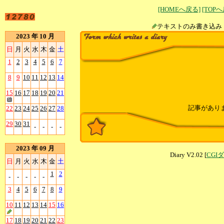
[HOMEへ戻る]
[TOP
テキストのみ書
2023 年 10 月
日
月
火
水
木
金
土
1
2
3
4
5
6
7
8
9
10
11
12
13
14
15
16
17
18
19
20
21
記事があり
22
23
24
25
26
27
28
29
30
31
-
-
-
-
2023 年 09 月
Diary V2.02 [
CGI
日
月
火
水
木
金
土
1
2
-
-
-
-
-
3
4
5
6
7
8
9
10
11
12
13
14
15
16
17
18
19
20
21
22
23