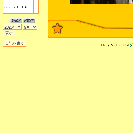
27
28
29
30
31
-
-
Diary V2.02 [
CGI