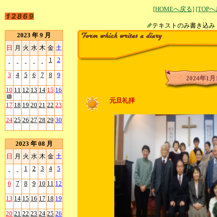
[HOMEへ戻る]
[TOP
テキストのみ書
2023 年 9 月
日
月
火
水
木
金
土
1
2
-
-
-
-
-
3
4
5
6
7
8
9
2024年1月
10
11
12
13
14
15
16
元旦礼拝
17
18
19
20
21
22
23
24
25
26
27
28
29
30
2023 年 08 月
日
月
火
水
木
金
土
1
2
3
4
5
-
-
6
7
8
9
10
11
12
13
14
15
16
17
18
19
20
21
22
23
24
25
26