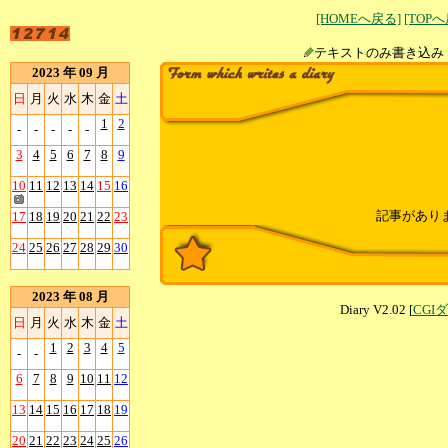
[HOMEへ戻る]
[TOP
テキストのみ書
2023 年 09 月
日
月
火
水
木
金
土
1
2
-
-
-
-
-
3
4
5
6
7
8
9
10
11
12
13
14
15
16
記事があり
17
18
19
20
21
22
23
24
25
26
27
28
29
30
2023 年 08 月
Diary V2.02 [
CGI
日
月
火
水
木
金
土
1
2
3
4
5
-
-
6
7
8
9
10
11
12
13
14
15
16
17
18
19
20
21
22
23
24
25
26