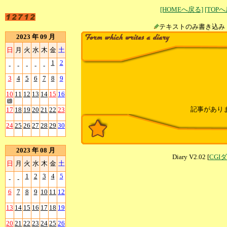
[HOMEへ戻る]
[TOP
テキストのみ書
2023 年 09 月
日
月
火
水
木
金
土
1
2
-
-
-
-
-
3
4
5
6
7
8
9
10
11
12
13
14
15
16
記事があり
17
18
19
20
21
22
23
24
25
26
27
28
29
30
2023 年 08 月
Diary V2.02 [
CGI
日
月
火
水
木
金
土
1
2
3
4
5
-
-
6
7
8
9
10
11
12
13
14
15
16
17
18
19
20
21
22
23
24
25
26