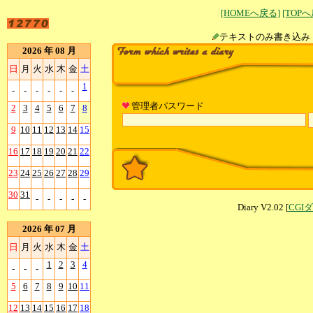
[HOMEへ戻る]
[TOP
テキストのみ書
2026 年 08 月
日
月
火
水
木
金
土
1
-
-
-
-
-
-
管理者パスワード
2
3
4
5
6
7
8
9
10
11
12
13
14
15
16
17
18
19
20
21
22
23
24
25
26
27
28
29
30
31
-
-
-
-
-
Diary V2.02 [
CGI
2026 年 07 月
日
月
火
水
木
金
土
1
2
3
4
-
-
-
5
6
7
8
9
10
11
12
13
14
15
16
17
18