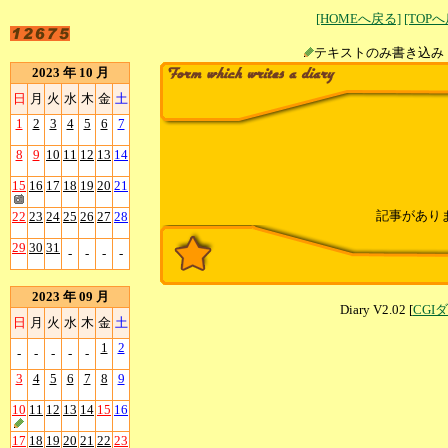
[HOMEへ戻る]
[TOP
テキストのみ書
2023 年 10 月
日
月
火
水
木
金
土
1
2
3
4
5
6
7
8
9
10
11
12
13
14
15
16
17
18
19
20
21
記事があり
22
23
24
25
26
27
28
29
30
31
-
-
-
-
2023 年 09 月
Diary V2.02 [
CGI
日
月
火
水
木
金
土
1
2
-
-
-
-
-
3
4
5
6
7
8
9
10
11
12
13
14
15
16
17
18
19
20
21
22
23