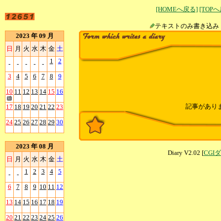
[HOMEへ戻る]
[TOP
テキストのみ書
2023 年 09 月
日
月
火
水
木
金
土
1
2
-
-
-
-
-
3
4
5
6
7
8
9
10
11
12
13
14
15
16
記事があり
17
18
19
20
21
22
23
24
25
26
27
28
29
30
2023 年 08 月
Diary V2.02 [
CGI
日
月
火
水
木
金
土
1
2
3
4
5
-
-
6
7
8
9
10
11
12
13
14
15
16
17
18
19
20
21
22
23
24
25
26