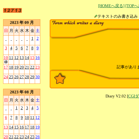
[HOMEへ戻る]
[TOP
テキストのみ書
2023 年 09 月
日
月
火
水
木
金
土
1
2
-
-
-
-
-
3
4
5
6
7
8
9
10
11
12
13
14
15
16
記事があり
17
18
19
20
21
22
23
24
25
26
27
28
29
30
2023 年 08 月
Diary V2.02 [
CGI
日
月
火
水
木
金
土
1
2
3
4
5
-
-
6
7
8
9
10
11
12
13
14
15
16
17
18
19
20
21
22
23
24
25
26