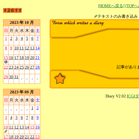
[HOMEへ戻る]
[TOP
テキストのみ書
2023 年 10 月
日
月
火
水
木
金
土
1
2
3
4
5
6
7
8
9
10
11
12
13
14
15
16
17
18
19
20
21
記事があり
22
23
24
25
26
27
28
29
30
31
-
-
-
-
2023 年 09 月
Diary V2.02 [
CGI
日
月
火
水
木
金
土
1
2
-
-
-
-
-
3
4
5
6
7
8
9
10
11
12
13
14
15
16
17
18
19
20
21
22
23