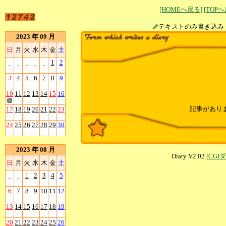
[HOMEへ戻る]
[TOP
テキストのみ書
2023 年 09 月
日
月
火
水
木
金
土
1
2
-
-
-
-
-
3
4
5
6
7
8
9
10
11
12
13
14
15
16
記事があり
17
18
19
20
21
22
23
24
25
26
27
28
29
30
2023 年 08 月
Diary V2.02 [
CGI
日
月
火
水
木
金
土
1
2
3
4
5
-
-
6
7
8
9
10
11
12
13
14
15
16
17
18
19
20
21
22
23
24
25
26