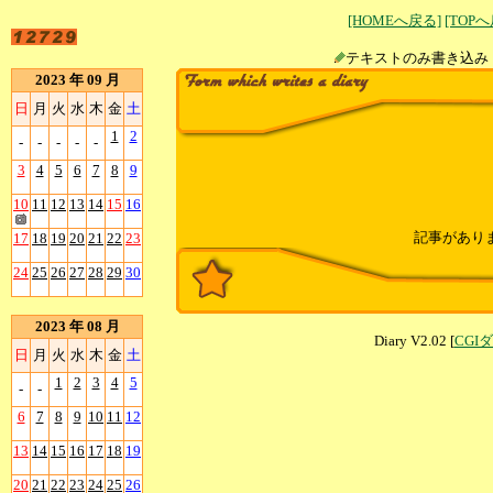
[HOMEへ戻る]
[TOP
テキストのみ書
2023 年 09 月
日
月
火
水
木
金
土
1
2
-
-
-
-
-
3
4
5
6
7
8
9
10
11
12
13
14
15
16
記事があり
17
18
19
20
21
22
23
24
25
26
27
28
29
30
2023 年 08 月
Diary V2.02 [
CGI
日
月
火
水
木
金
土
1
2
3
4
5
-
-
6
7
8
9
10
11
12
13
14
15
16
17
18
19
20
21
22
23
24
25
26