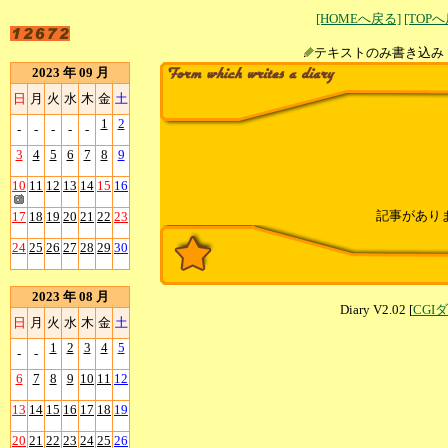
[HOMEへ戻る]
[TOP
テキストのみ書
2023 年 09 月
日
月
火
水
木
金
土
1
2
-
-
-
-
-
3
4
5
6
7
8
9
10
11
12
13
14
15
16
記事があり
17
18
19
20
21
22
23
24
25
26
27
28
29
30
2023 年 08 月
Diary V2.02 [
CGI
日
月
火
水
木
金
土
1
2
3
4
5
-
-
6
7
8
9
10
11
12
13
14
15
16
17
18
19
20
21
22
23
24
25
26