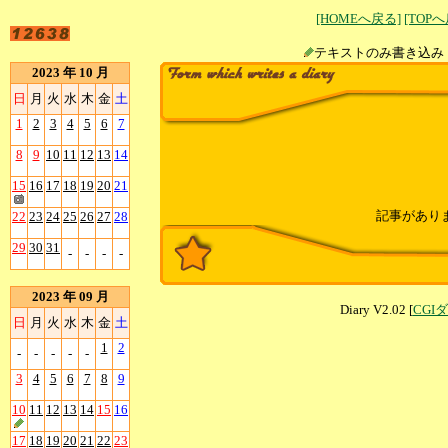
[HOMEへ戻る]
[TOP
テキストのみ書
2023 年 10 月
日
月
火
水
木
金
土
1
2
3
4
5
6
7
8
9
10
11
12
13
14
15
16
17
18
19
20
21
記事があり
22
23
24
25
26
27
28
29
30
31
-
-
-
-
2023 年 09 月
Diary V2.02 [
CGI
日
月
火
水
木
金
土
1
2
-
-
-
-
-
3
4
5
6
7
8
9
10
11
12
13
14
15
16
17
18
19
20
21
22
23