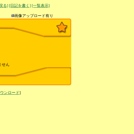
へ戻る]
[日記を書く]
[一覧表示]
き込み
画像アップロード有り
ません
ダウンロード
]