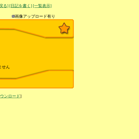
へ戻る]
[日記を書く]
[一覧表示]
き込み
画像アップロード有り
ません
ダウンロード
]