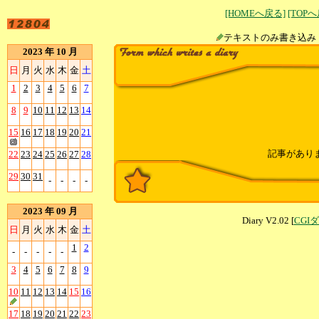
[HOMEへ戻る]
[TOP
テキストのみ書
2023 年 10 月
日
月
火
水
木
金
土
1
2
3
4
5
6
7
8
9
10
11
12
13
14
15
16
17
18
19
20
21
記事があり
22
23
24
25
26
27
28
29
30
31
-
-
-
-
2023 年 09 月
Diary V2.02 [
CGI
日
月
火
水
木
金
土
1
2
-
-
-
-
-
3
4
5
6
7
8
9
10
11
12
13
14
15
16
17
18
19
20
21
22
23