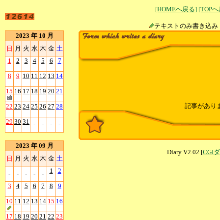
[HOMEへ戻る]
[TOP
テキストのみ書
2023 年 10 月
日
月
火
水
木
金
土
1
2
3
4
5
6
7
8
9
10
11
12
13
14
15
16
17
18
19
20
21
記事があり
22
23
24
25
26
27
28
29
30
31
-
-
-
-
2023 年 09 月
Diary V2.02 [
CGI
日
月
火
水
木
金
土
1
2
-
-
-
-
-
3
4
5
6
7
8
9
10
11
12
13
14
15
16
17
18
19
20
21
22
23