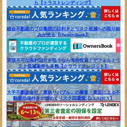
ら【トラストレンディング】
総合不動産のプロ集団の目利きとリスク低減への取り組
みが光る【OwnersBook】
実現不可な高利回りを狙うなら海外投資！デフォルトリ
スク低減案件も多数【クラウドクレジット】
大手不動産会社「東急リバブル」の審査・査定による不
動産担保付きが煌めくリスク回避策【LENDEX】