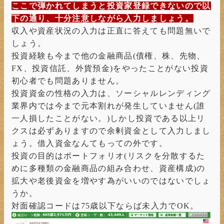
ここで弾かれてしまうと投資家登録できないので以
下の通り、十分注意しながら入力しましょう。
収入や資産状況の入力は正直に答えても問題無いで
しょう。
投資経験も今まで他の金融商品(債権、株、先物、
FX、投資信託、外貨預金)をやったことがない投資
初心者でも問題ありません。
投資資金の性格の入力は、ソーシャルレンディング
業界内では今まで元本割れが発生していません(誰
一人損したことがない。)しかし投資である以上リ
クスは必ずありますので余剰資金として入力しまし
ょう。借入資金なんてもっての外です。
投資の目的はポートフォリオ(リスクを分散するた
めに多種類の金融商品の組み合わせ、資産構成)の
拡大や老後資金を増やす為がいいのではないでしょ
うか。
対面確認コードは75歳以下ならば未入力でOK。