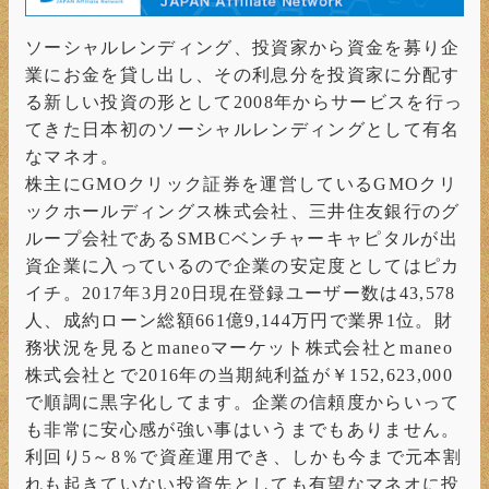
ソーシャルレンディング、投資家から資金を募り企
業にお金を貸し出し、その利息分を投資家に分配す
る新しい投資の形として2008年からサービスを行っ
てきた日本初のソーシャルレンディングとして有名
なマネオ。
株主にGMOクリック証券を運営しているGMOクリ
ックホールディングス株式会社、三井住友銀行のグ
ループ会社であるSMBCベンチャーキャピタルが出
資企業に入っているので企業の安定度としてはピカ
イチ。2017年3月20日現在登録ユーザー数は43,578
人、成約ローン総額661億9,144万円で業界1位。財
務状況を見るとmaneoマーケット株式会社とmaneo
株式会社とで2016年の当期純利益が￥152,623,000
で順調に黒字化してます。企業の信頼度からいって
も非常に安心感が強い事はいうまでもありません。
利回り5～8％で資産運用でき、しかも今まで元本割
れも起きていない投資先としても有望なマネオに投