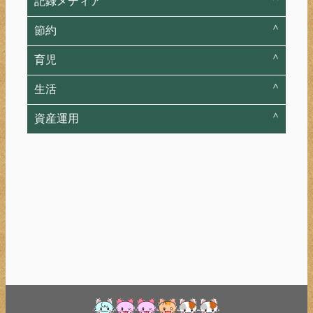
記録メディア
節約
育児
生活
資産運用