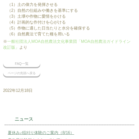
（1）土の偉力を発揮させる
（2）自然の仕組みや働きを基準にする
（3）土壌や作物に愛情をかける
（4）計画的な作付けを心がける
（5）作物に適した日当たりと水分を確保する
（6）自然農法で育てた種を用いる
※
一般社団法人MOA自然農法文化事業団
「MOA自然農法ガイドライン
改訂版」
より
FAQ一覧
ページの先頭へ戻る
2022年12月18日
ニュース
夏休み♪稲刈り体験のご案内（8/16）