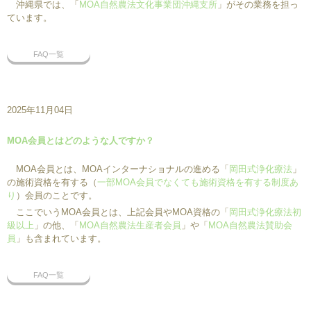
沖縄県では、「
MOA自然農法文化事業団沖縄支所
」がその業務を担っ
ています。
FAQ一覧
2025年11月04日
MOA会員とはどのような人ですか？
MOA会員とは、MOAインターナショナルの進める「
岡田式浄化療法
」
の施術資格を有する（
一部MOA会員でなくても施術資格を有する制度あ
り
）会員のことです。
ここでいうMOA会員とは、上記会員やMOA資格の「
岡田式浄化療法初
級以上
」の他、「
MOA自然農法生産者会員
」や「
MOA自然農法賛助会
員
」も含まれています。
FAQ一覧