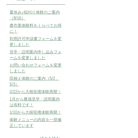
夏休み♪稲刈り体験のご案内
（8/16）
農作業体験料をくらべてお得
に！
利用許可申請書フォームを変
更しました
見学・説明案内申し込みフォ
ームを変更しました
お問い合わせフォームを変更
しました
田植え体験のご案内（5/2，
5/3）
2/22から大根収穫体験再開！
1月から農場見学・説明案内
は有料です！
1/10から大根収穫体験再開！
体験メニューの内容を一部修
正しています