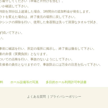
う厳守してください（準備と片付けを含む）。
いか確認して下さい。
時刻を30分以上超過した場合、1時間分の追加料金が発生します。
ウトを変えた場合は、終了後元の場所に戻して下さい。
やシンクの掃除を行い、使用した食器類は洗って清潔なタオルで拭き、
ず拭いて下さい。
い。
事前に確認を行い、所定の場所に掲示し、終了後は撤去して下さい。
者の弁償（実費負担）となります。
ついての点検を行い、事故のないようにして下さい。
主催者の責任となりますので、事故防止には万全の注意を払って下さい。
料
ホール設備等の写真
多目的ホール利用許可申請書
よくある質問
プライバシーポリシー