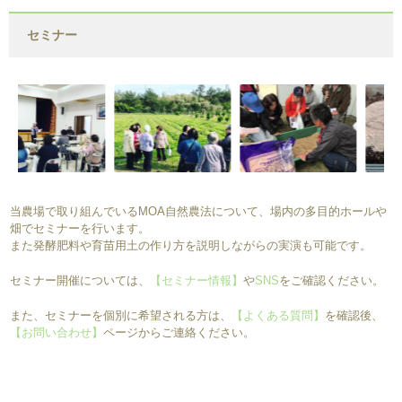
セミナー
当農場で取り組んでいるMOA自然農法について、場内の多目的ホールや
畑でセミナーを行います。
また発酵肥料や育苗用土の作り方を説明しながらの実演も可能です。
セミナー開催については、
【セミナー情報】
や
SNS
をご確認ください。
また、セミナーを個別に希望される方は、
【よくある質問】
を確認後、
【お問い合わせ】
ページからご連絡ください。