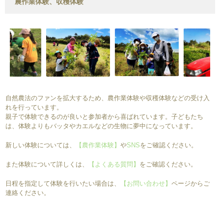
農作業体験、収穫体験
自然農法のファンを拡大するため、農作業体験や収穫体験などの受け入
れを行っています。
親子で体験できるのが良いと参加者から喜ばれています。子どもたち
は、体験よりもバッタやカエルなどの生物に夢中になっています。
新しい体験については、
【農作業体験】
や
SNS
をご確認ください。
また体験について詳しくは、
【よくある質問】
をご確認ください。
日程を指定して体験を行いたい場合は、
【お問い合わせ】
ページからご
連絡ください。