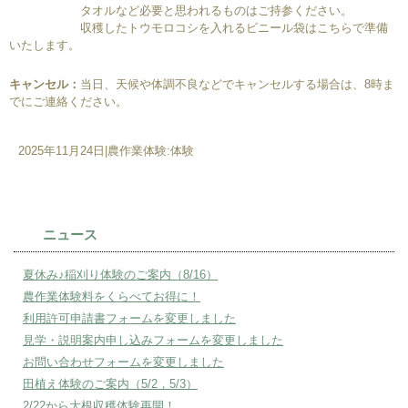
タオルなど必要と思われるものはご持参ください。
収穫したトウモロコシを入れるビニール袋はこちらで準備
いたします。
キャンセル：
当日、天候や体調不良などでキャンセルする場合は、8時ま
でにご連絡ください。
2025年11月24日
|
農作業体験:体験
ニュース
夏休み♪稲刈り体験のご案内（8/16）
農作業体験料をくらべてお得に！
利用許可申請書フォームを変更しました
見学・説明案内申し込みフォームを変更しました
お問い合わせフォームを変更しました
田植え体験のご案内（5/2，5/3）
2/22から大根収穫体験再開！