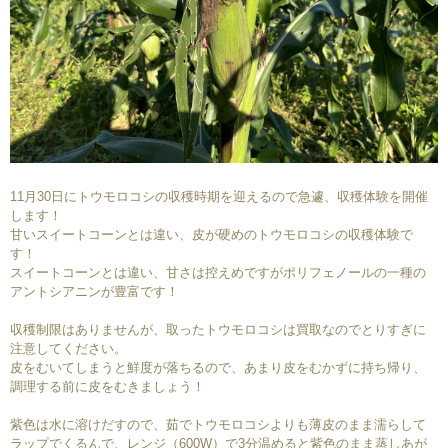
11月30日にトウモロコシの収穫時期を迎えるので急遽、収穫体験を開催
します！
甘いスイートコーンとは違い、皮が硬めのトウモロコシの収穫体験で
す！
スイートコーンとは違い、甘さは控えめですがポリフェノールの一種の
アントシアニンが豊富です！
収穫制限はありませんが、取ったトウモロコシは買取なのでとりすぎに
注意してください。
皮をむいてしまうと鮮度が落ちるので、あまり皮をむかずに持ち帰り、
調理する前に皮をむきましょう！
紫色は水に溶けだすので、茹でトウモロコシよりも薄皮のまま濡らして
ラップでくるんで、レンジ（600W）で3分温めると紫色のまま蒸しあが