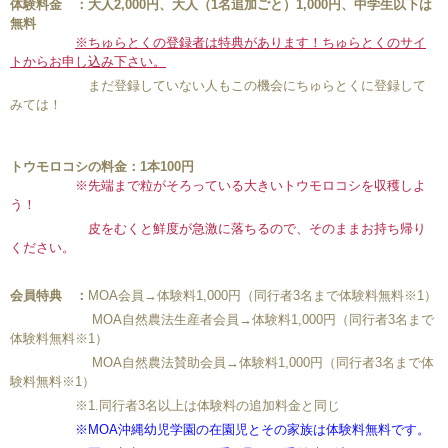
体験料金 ：大人2,000円、大人（1名追加ごと）1,000円、中学生以下は
無料
※
ちゅらとくの登録者は特典があります！ちゅらとくのサイ
トからお申し込み下さい。
まだ登録していない人もこの機会にちゅらとくに登録して
みては！
トウモロコシの料金：1本100円
※先端まで粒がそろっている大きいトウモロコシを収穫しよ
う！
皮をむくと鮮度が急激に落ちるので、そのままお持ち帰り
ください。
会員特典
：
MOA会員→体験料1,000円（同行者3名まで体験料無料※1）
MOA自然農法生産者会員→体験料1,000円（同行者3名まで
体験料無料※1）
MOA自然農法賛助会員→体験料1,000円（同行者3名まで体
験料無料※1）
※1.同行者3名以上は体験料の追加料金と同じ
※MOA沖縄幼児学園の在園児とその家族は体験料無料です。