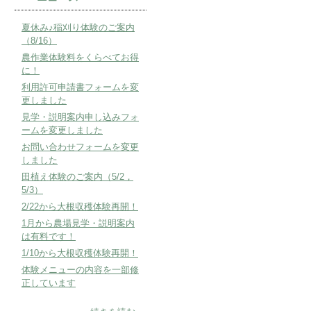
夏休み♪稲刈り体験のご案内
（8/16）
農作業体験料をくらべてお得
に！
利用許可申請書フォームを変
更しました
見学・説明案内申し込みフォ
ームを変更しました
お問い合わせフォームを変更
しました
田植え体験のご案内（5/2，
5/3）
2/22から大根収穫体験再開！
1月から農場見学・説明案内
は有料です！
1/10から大根収穫体験再開！
体験メニューの内容を一部修
正しています