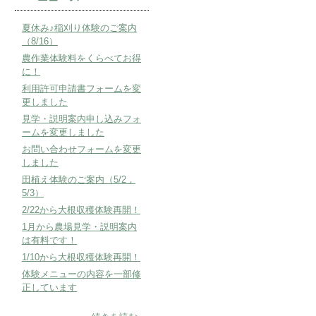
夏休み♪稲刈り体験のご案内
（8/16）
農作業体験料をくらべてお得
に！
利用許可申請書フォームを変
更しました
見学・説明案内申し込みフォ
ームを変更しました
お問い合わせフォームを変更
しました
田植え体験のご案内（5/2，
5/3）
2/22から大根収穫体験再開！
1月から農場見学・説明案内
は有料です！
1/10から大根収穫体験再開！
体験メニューの内容を一部修
正しています