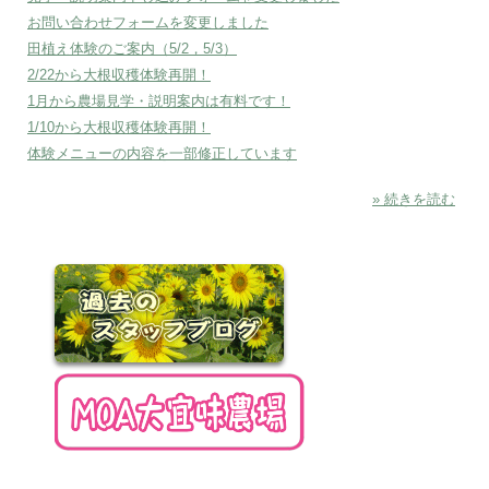
お問い合わせフォームを変更しました
田植え体験のご案内（5/2，5/3）
2/22から大根収穫体験再開！
1月から農場見学・説明案内は有料です！
1/10から大根収穫体験再開！
体験メニューの内容を一部修正しています
» 続きを読む