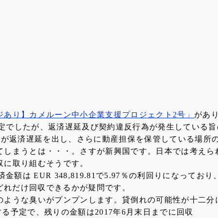
ジあり】カメルーン中小企業支援プロジェクト2号」
があ
括予定でしたが、返済遅延及び契約違反行為が発生している
1社が返済遅延を出し、さらに動産担保を保管している場所
てしまうとは・・・。さすが新興国です。日本では考えら
収に取り組むそうです。
返済金額は EUR 348,819.81で5.97％の利回りにな
れをどれだけ回収できるかが疑問です。
のような臭いがプンプンします。貸倒れの可能性が十二分
する予定で、残りの金額は2017年6月末日までに回収