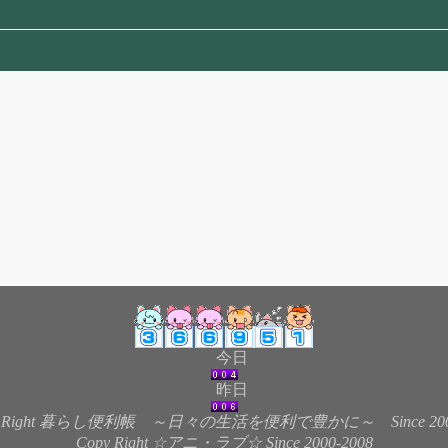
今日
昨日
 Right 暮らし便利帳 ～日々の生活を便利で豊かに～ Since 200
Copy Right ☆アニ・ラブ☆ Since 2000-2008