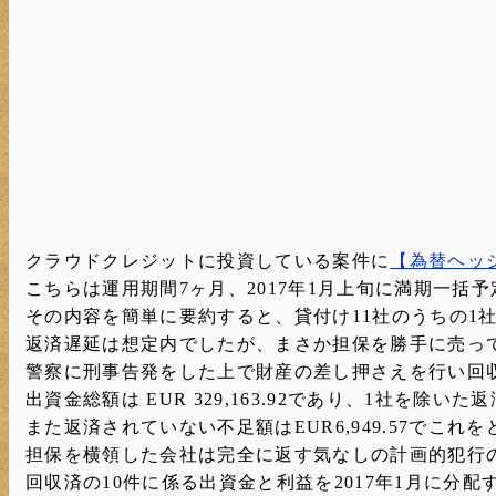
クラウドクレジットに投資している案件に
【為替ヘッ
こちらは運用期間7ヶ月、2017年1月上旬に満期一
その内容を簡単に要約すると、貸付け11社のうちの
返済遅延は想定内でしたが、まさか担保を勝手に売っ
警察に刑事告発をした上で財産の差し押さえを行い回
出資金総額は EUR 329,163.92であり、1社を除いた
また返済されていない不足額はEUR6,949.57でこ
担保を横領した会社は完全に返す気なしの計画的犯行
回収済の10件に係る出資金と利益を2017年1月に分配