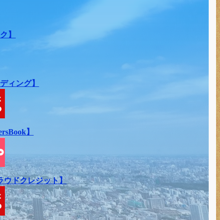
ク】
ディング】
Book】
ラウドクレジット】