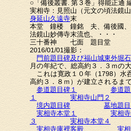
○「備後叢書. 第３巻」得能正通
実相寺：見照山（元文の頃法鏡
身延山久遠寺
末
本堂 鐘楼 鐘銘 夫、備後國、
法鏡山妙傳寺末流也、・・・
三十番神 七面 題目堂
2016/01/01撮影：
門前題目碑及び福山城東外堀石
月の年紀で、総高約３．３ｍの
これは寛政１０年（1798）水
高約３．８ｍ）が建立されるま
参道題目碑１
参道題
１
実相寺山門２
境内題目碑
墓地題目
実相寺本堂１
実相寺
３
実相寺本堂４
実相寺庫裡客殿
実相