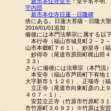
新市本住寺堂宇
：堂宇名
宇内部
新市本住寺日蓮・日隆碑
傍にある。日蓮大菩薩・日隆大
2016/01/01追加：
備後には本門法華宗に属する以
本行寺（福山市城見町２－２－
山市本郷町７６１）、妙皇寺（福
妙得寺（尾道市原田町梶山田４
３３）
さらに備後には法華宗（本門流
本安寺（福山市芦田町下有地１
大字新市１１２６）、正瑞寺（福
立正寺（尾道市向東町彦の上９
４０７－１）、
安芸立正寺（竹原市竹原町３１
市竹原町３６９２）※竹原は安