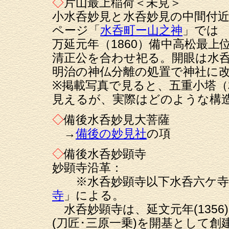
◇
片山最上稲荷＜未見＞
小水呑妙見と水呑妙見の中間付
ページ「
水呑町ー山之神
」では
万延元年（1860）備中高松最
清正公を合わせ祀る。開眼は水
明治の神仏分離の処置で神社に
※掲載写真で見ると、五重小塔
見えるが、実際はどのような構
◇
備後水呑妙見大菩薩
→
備後の妙見社
の項
◇
備後水呑妙顕寺
妙顕寺沿革：
※水呑妙顕寺以下水呑六ケ寺
寺
」による。
水呑妙顕寺は、延文元年(1356
(刀匠･三原一乗)を開基として創