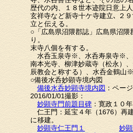
歴代の内、１８世本迹院日意上人
玄祥寺など新寺十ケ寺建立､ ２
立と伝える。
○「広島県沼隈郡誌」広島県沼隈
り。
末寺八個を有する。
水呑玉泉寺※、水呑寿泉寺※、
南本光寺、柳津妙蔵寺（松永）
辰教会と称する）、水呑金鶴山
○備後水呑妙顕寺境内図
備後水呑妙顕寺境内図
：ペー
2016/01/01撮影：
妙顕寺門前題目碑
：寛政１０年
仁王門：延宝４年（1676）再
に移建。
妙顕寺仁王門１
妙顕