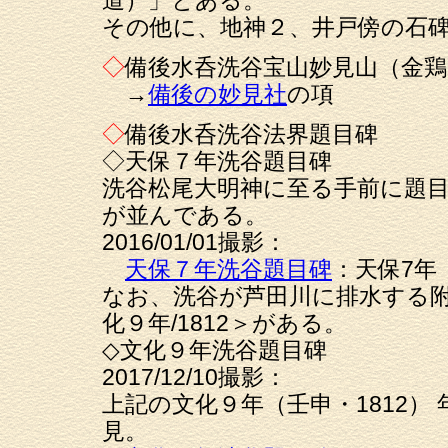
その他に、地神２、井戸傍の石
◇
備後水呑洗谷宝山妙見山（金鶏
→
備後の妙見社
の項
◇
備後水呑洗谷法界題目碑
◇天保７年洗谷題目碑
洗谷松尾大明神に至る手前に題
が並んである。
2016/01/01撮影：
天保７年洗谷題目碑
：天保7年（
なお、洗谷が芦田川に排水する
化９年/1812＞がある。
◇文化９年洗谷題目碑
2017/12/10撮影：
上記の文化９年（壬申・1812）
見。