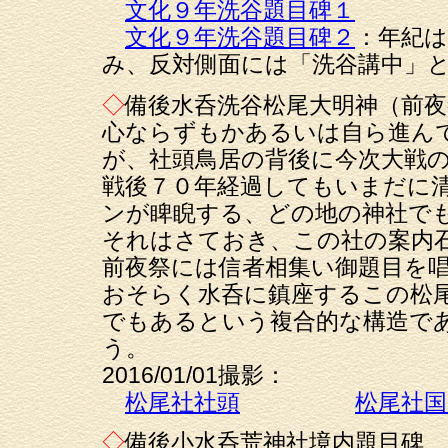
文化９年洗谷題目碑１
文化９年洗谷題目碑２
：年紀は
み、反対側面には「洗谷講中」
◇
備後水呑洗谷松尾大明神（前夜
心ならずもかあるいは自ら進ん
が、社頭鳥居の背後に今次大戦
戦後７０年経過してもいまだに
ンが睥睨する、どの地の神社で
それはさておき、この社の案内石
前夜祭には信者相集い御題目を
おそらく水呑に鎮座するこの松
でもあるという複合的な構造で
う。
2016/01/01撮影：
松尾社社頭
松尾社
◇
備後小水呑荒神社境内題目碑