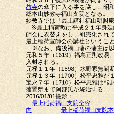
昭和３８年復興の機運が高まり
教寺
の傘下に入る事を議し、昭
総本山妙教寺福山支院となる。
妙教寺では「最上講社福山明照
※最上稲荷教は平成２１年身延
師会に衣替えをし、組織化され
最上稲荷宣師会の講社というこ
※なお、備後福山藩の藩主は以
元和５年（1619）福島正則改
入封される。
元禄１１年（1698）水野家無
元禄１３年（1700）松平忠雅
宝永７年（1710）松平忠雅は
藩置県まで阿部氏が統治する。
2016/01/01撮影：
最上稲荷福山支院全容
内
最上稲荷福山支院本