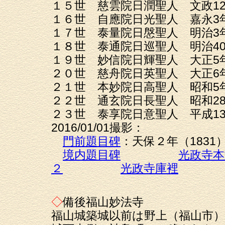
１５世 慈雲院日潤聖人 文政12年
１６世 自應院日光聖人 嘉永3年4
１７世 泰量院日慇聖人 明治3年
１８世 泰通院日巡聖人 明治40
１９世 妙信院日輝聖人 大正5年
２０世 慈舟院日英聖人 大正6年
２１世 本妙院日高聖人 昭和5年
２２世 通玄院日長聖人 昭和28
２３世 泰享院日意聖人 平成13
2016/01/01撮影：
門前題目碑
：天保２年（1831
境内題目碑
光政寺本
２
光政寺庫裡
◇
備後福山妙法寺
福山城築城以前は野上（福山市）