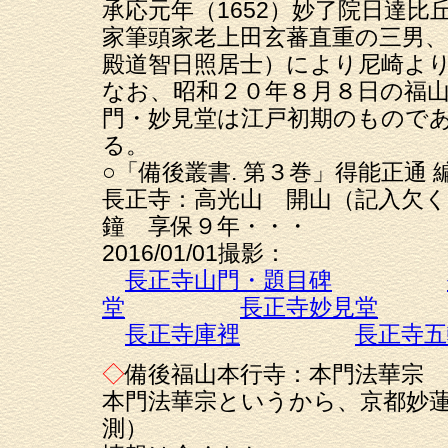
承応元年（1652）妙了院日達
家筆頭家老上田玄蕃直重の三男、
殿道智日照居士）により尼崎よ
なお、昭和２０年８月８日の福
門・妙見堂は江戸初期のもので
る。
○「備後叢書. 第３巻」得能正通
長正寺：高光山 開山（記入欠く
鐘 享保９年・・・
2016/01/01撮影：
長正寺山門・題目碑
堂
長正寺妙見堂
長正寺庫裡
長正寺五
◇
備後福山本行寺：本門法華宗
本門法華宗というから、京都妙
測）