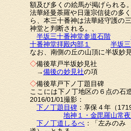
額及び多くの絵馬が掲げられる
法華経曼荼羅や日蓮宗信徒の多
ら、本三十番神は法華経守護の
神堂と判断される。、
半坂三十番神堂参道石階
十番神堂拝殿内部１
半坂三
なお、南側の丘の山頂に半坂妙
◇
備後草戸半坂妙見社
→
備後の妙見社
の項
◇
備後草戸下ノ丁題目碑
ここには下ノ丁地区の６点の石
2016/01/01撮影：
下ノ丁題目碑
：享保４年（17
地神１・金毘羅山常夜
下ノ丁道しるべ
：「左みのみ
道）」とある。