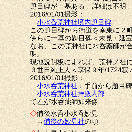
題目碑が一基ある。詳細は不明
2016/01/01撮影：
小水呑荒神社境内題目碑
この題目碑から街道を南東に２
傍らに一基の題目碑＜未見・延宝２
なお、この荒神社に水呑薬師が
明。
現地説明板によれば、荒神ノ社
３世日純上人＜享保９年/1724
2016/01/01撮影：
小水呑荒神社
：手前から題目碑
小水呑荒神社拝殿内部
て左が水呑薬師如来像
◇
備後水呑小水呑妙見
→
備後の妙見社
の項