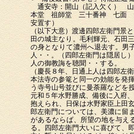
通安寺：開山（記入欠く） 山
本堂 祖師堂 三十番神 七面 
安置す）
（以下大意）渡邊四郎左衛門景
田の城主なり。毛利輝元、石田
の身となりて濃州へ退去す。男
人・・。（四郎左衛門は隠居し
人の御教誨を聴聞・・する。
（慶長８年、日通上人は四郎左
本法寺の参篭と同一の効能を発
う寺号山号並びに曼荼羅などを
元和５年水野勝成、備後に入府
抱えられ、日保は水野家臣上田
郎左衛門については、美濃に留
があるならば、所望の地を与え
る。四郎左衛門大いに喜びて、