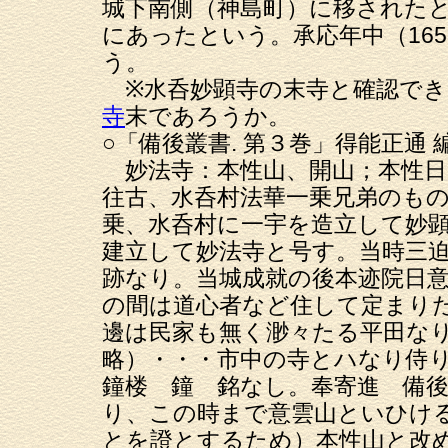
城下南側（神島町）に移された
にあったという。承応年中（165
う。
※水呑妙顕寺の末寺と確認でき
寺
末であろうか。
○「備後叢書. 第３巻」得能正通
妙法寺：本性山、開山；本性日
往古、水呑村法華一乗兄弟のも
乗、水呑村に一宇を造立して妙
建立して妙法寺と号す。当時三
跡なり。当城成就の後本迹院日
の間は道心者など住して定まり
邊は民家も無く渺々たる平田な
略）・・・市中の寺とハなり侍
鐘楼 鐘 銘なし。奉寄進 備
り、この時まで意雲山といひけ
とを證とするため）本性山と改