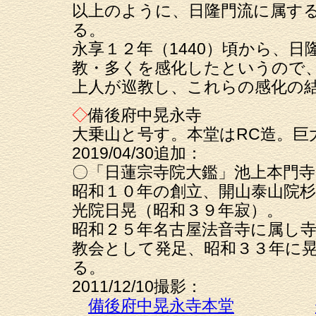
以上のように、日隆門流に属す
る。
永享１２年（1440）頃から、
教・多くを感化したというので
上人が巡教し、これらの感化の
◇
備後府中晃永寺
大乗山と号す。本堂はRC造。巨
2019/04/30追加：
〇「日蓮宗寺院大鑑」池上本門
昭和１０年の創立、開山泰山院杉
光院日晃（昭和３９年寂）。
昭和２５年名古屋法音寺に属し
教会として発足、昭和３３年に
る。
2011/12/10撮影：
備後府中晃永寺本堂