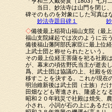
「亨和三大戴癸亥（1803）七
当日、妙法寺は山門を閉じ、
碑そのものを対象にした写真は
妙法寺題目碑１
妙
◇
備後最上稲荷山福山支院（最上
福山支院縁起では次のように云
備後福山藩阿部氏家臣に最上位
上武士団と称せられたという。
その最上位経王菩薩を祀る社殿
が、幕末の頃佐野氏当主が逝去
爲、武士団は協議の上、社殿を
移すことを決する。これが現在
明治維新後は武士団（士族）だ
田畑なども寄進され、隆盛とな
昭和２０年戦災で社殿は焼失、
小され、小詞が石の上にあるだ