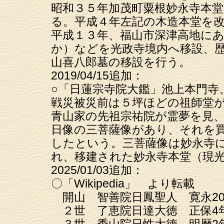
昭和３５年加茂町粟根妙永寺本
る。平成４年左記の木造本堂を
平成１３年、福山市深津高地に
か）などを光政寺境内へ移設、
山喜八郎墓の移設を行う。
2019/04/15追加：
○「日蓮宗寺院大鑑」池上本門寺
戦災被災前は５坪ほどの祖師堂
青山家の先祖宗祐院が霊夢を見
日像の三菩薩像があり、それを
したという。三菩薩像は妙永寺
れ、移建された妙永寺本堂（現
2025/01/03追加：
〇「Wikipedia」 より転載
開山 智善院日鳳聖人 寛永20年1
２世 了恵院日達大徳 正保4年1
３世 秀山院日性大徳 明暦2年3