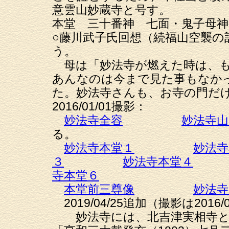
意雲山妙蔵寺と号す。
本堂 三十番神 七面・鬼子母神
○藤川武子氏回想（続福山空襲の
う。
母は「妙法寺が燃えた時は、も
あんなのは今まで見た事もなか
た。妙法寺さんも、お寺の門だ
2016/01/01撮影：
妙法寺全容
妙法寺山
る。
妙法寺本堂１
妙法寺
３
妙法寺本堂４
寺本堂６
本堂前三尊像
妙法寺
2019/04/25追加（撮影は2016/0
妙法寺には、北吉津実相寺と同