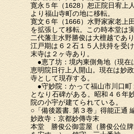
寛永５年（1628）恕正院日宥
より福山寺町の地に移転。
寛文６年（1666）水野家家老
を拡張して移転。この時本堂は
二代藩主水野勝俊は大檀越であ
江戸期は６２石１５人扶持を受
末寺は２ヶ寺あり。
●恵了坊：境内東側角地（現在
恵明院日行上人開山。現在は妙
寺として現存する。
●守妙院：かって福山市川口町
となり石碑がある。昭和４６年
院の小宇が建てられている。
○「備後叢書. 第３巻」得能正通
妙政寺：京都妙傳寺末
本堂 勝俊公御霊屋（勝俊公位牌