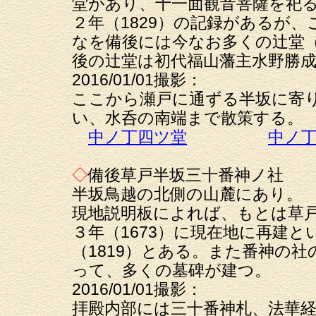
堂があり、十一面観音菩薩を祀
２年（1829）の記録があるが
なを備後には今なお多くの辻堂
後の辻堂は初代福山藩主水野勝
2016/01/01撮影：
ここから瀬戸に通ずる半坂に寄
い、水呑の南端まで散策する。
中ノ丁四ツ堂
中ノ
◇
備後草戸半坂三十番神ノ社
半坂鳥越の北側の山麓にあり。
現地説明板によれば、もとは草
３年（1673）に現在地に再建
（1819）とある。また番神の
って、多くの墓碑が建つ。
2016/01/01撮影：
拝殿内部には三十番神札、法華経