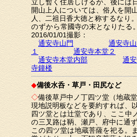
立し暫く住居しけるが、後には
開山上人については、俗人を開
人、二祖日香大徳と称するなり
のずから常國寺の末となりたる
2016/01/01撮影：
通安寺山門
通安寺山
１
通安寺本堂２
通安寺本堂内部
通安
寺鐘楼
◆
備後水呑・草戸・田尻など
◇
備後草戸中ノ丁四ツ堂（地蔵
現地説明板などを要約すれば、
四ツ堂とは辻堂であり、ここ中
の三叉路は鞆、瀬戸、府中に通
この四ツ堂は地蔵菩薩を祀る。