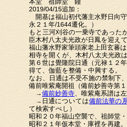
本堂 祖師堂 鐘
2019/04/15追加：
開基は福山初代藩主水野日向守
永２１年/1644遷化。）
もと三河刈谷の一乗寺であったが
臣木村八太夫光政が日鳳を迎え
福山藩水野家筆頭家老上田玄蕃
相寺を開くが、木村八太夫光政
第６世は覺隆院日通（元禄１２年/
得て、伽藍を整備・中興する。
なお、日通は不受不施の禁制下
備前唯紫庵開祖（備前妙善寺第
→
備前妙善寺
、唯紫庵系譜は
→日通については
備前法華の
て検索すべし）
昭和２０年福山空襲で、祖師堂
昭和２１年仮本堂・庫裡を再建。