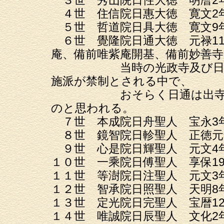
４世 住信院日惠大徳 寛文2年5
５世 哲道院日具大徳 寛文9年1
６世 覺隆院日通大徳 元禄11年
庵、備前唯紫庵開基、備前妙善寺
当時の光政寺及び日通の
施派が禁制とされる中で、
おそらく日通は出寺し、
のと思われる。
７世 本成院日舟聖人 宝永3年1
８世 鏡智院日軫聖人 正徳元年1
９世 心是院日輝聖人 元文4年9
１０世 一乘院日傅聖人 享保19年
１１世 等澍院日注聖人 元文3年8
１２世 智承院日照聖人 天明8年3
１３世 定光院日完聖人 宝暦12年
１４世 唯誠院日辰聖人 文化2年7