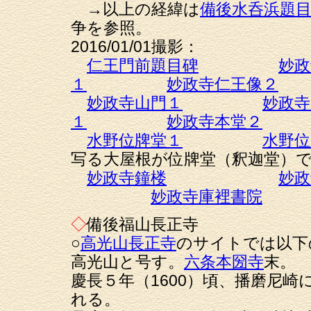
→以上の経緯は
備後水呑浜題
争を参照。
2016/01/01撮影：
仁王門前題目碑
妙政
１
妙政寺仁王像２
妙政寺山門１
妙政寺
１
妙政寺本堂２
水野位牌堂１
水野位
写る大屋根が位牌堂（釈迦堂）
妙政寺鐘楼
妙政
妙政寺庫裡書院
◇
備後福山長正寺
○
高光山長正寺
のサイトでは以下
高光山と号す。
六条本圀寺
末。
慶長５年（1600）頃、播磨尼
れる。