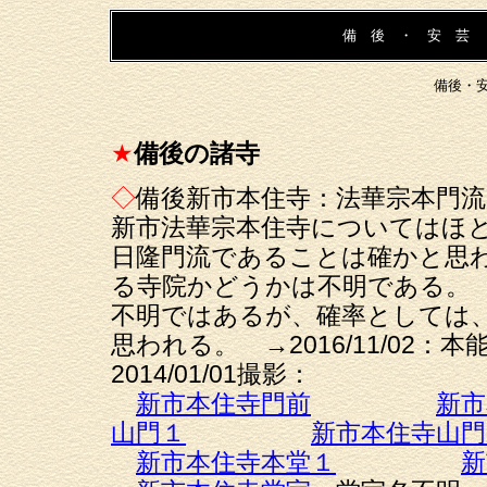
備 後 ・ 安 芸 
備後・
★
備後の諸寺
◇
備後新市本住寺：法華宗本門流
新市法華宗本住寺についてはほ
日隆門流であることは確かと思
る寺院かどうかは不明である。
不明ではあるが、確率としては
思われる。 →2016/11/02：
2014/01/01撮影：
新市本住寺門前
新市
山門１
新市本住寺山門
新市本住寺本堂１
新