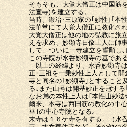
そもそも、大覚大僧正は中国筋を
法宣寺)を建立する。
当時、鍛冶･三原家の｢妙性｣｢本
法華堂にて大覚大僧正に教化され
大覚大僧正は他の地の弘教に旅立
えを求め、妙顕寺日像上人に師
して、ついに一寺建立を誓願し
この寺院が水呑妙顕寺の基であ
以上の経緯より、水呑妙顕寺は
正･三祖を一乗妙性上人として開
寺と同名の｢妙顕寺｣とすること
る｡また山号は開基妙正を冠する｢
なお弟の本性上人は｢本性山妙法
爾来、本寺は西国筋の教化の中心
華｣の中心寺院となる｡
末寺は１６ケ寺を有する。（水
寺、水呑善住寺など、その他の