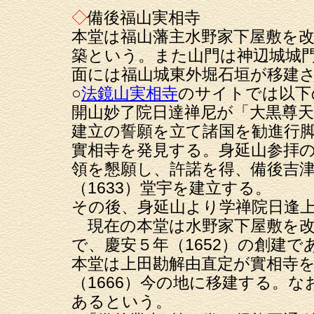
◇
備後福山実相寺
本堂は福山藩主水野家下屋敷を
築という。また山門は神辺城城
面には福山城東外堀石垣が移建
○
法鏡山実相寺
のサイトでは以下
開山妙了院日達禅尼が「大黒尊
建立の誓願を立て諸国を勧進行
實相寺を発見する。身延山参拝
領を懇願し、許諾を得、備後吉
（1633）堂宇を建立する。
その後、身延山より学禅院日逢
現在の本堂は水野家下屋敷を改
で、慶安５年（1652）の創建で
本堂は上田勘解由直定が實相寺
（1666）今の地に移建する。
あるという。