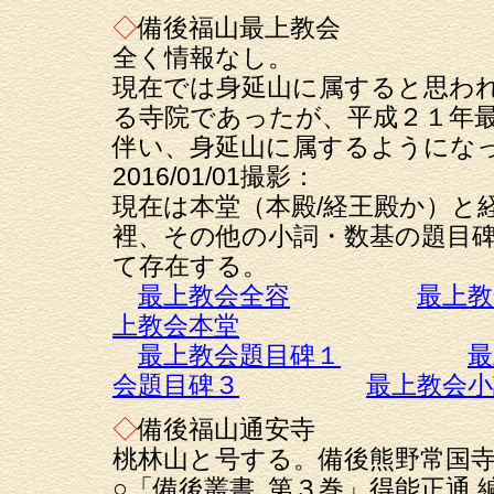
◇
備後福山最上教会
全く情報なし。
現在では身延山に属すると思わ
る寺院であったが、平成２１年
伴い、身延山に属するようにな
2016/01/01撮影：
現在は本堂（本殿/経王殿か）と
裡、その他の小詞・数基の題目
て存在する。
最上教会全容
最上教
上教会本堂
最上教会題目碑１
最
会題目碑３
最上教会小
◇
備後福山通安寺
桃林山と号する。備後熊野常国
○「備後叢書. 第３巻」得能正通