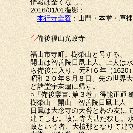
情報は全くなし。
2016/01/01撮影：
本行寺全容
：山門・本堂
◇
備後福山光政寺
福山市寺町。樹榮山と号する。
開山は智善院日凰上人。上人は
ら備後に入り、元和６年（1620
昭和２０年８月８日、先の世界
ど諸堂宇灰燼に帰す。
○「備後叢書. 第３巻」得能正通
樹榮山 開山 智善院日鳳上人
日鳳は大念寺の大誉と碁の友に
建てしむ。故に寺内甚だ狭し。
政という者、大檀那となりて建