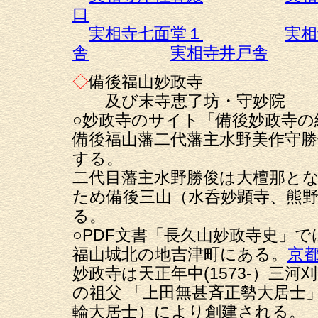
口
実相寺七面堂１
実相
舎
実相寺井戸舎
◇
備後福山妙政寺
及び末寺恵了坊・守妙院
○妙政寺のサイト「備後妙政寺
備後福山藩二代藩主水野美作守
する。
二代目藩主水野勝俊は大檀那と
ため備後三山（水呑妙顕寺、熊
る。
○PDF文書「長久山妙政寺史」
福山城北の地吉津町にある。
京
妙政寺は天正年中(1573-）三
の祖父 「上田無甚斉正勢大居士
輪大居士）により創建される。