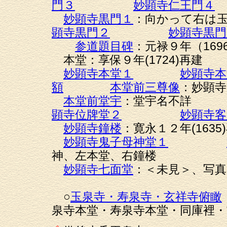
門３
妙顕寺仁王門４
妙顕寺黒門１
：向かって右
顕寺黒門２
妙顕寺黒門
参道題目碑
：元禄９年（
本堂：享保９年(1724)再建
妙顕寺本堂１
妙顕寺本
額
本堂前三尊像
：妙顕寺
本堂前堂宇
：堂宇名
顕寺位牌堂２
妙顕寺客
妙顕寺鐘楼
：寛永１２年(163
妙顕寺鬼子母神堂１
神、左本堂、右鐘楼
妙顕寺七面堂
：＜未見＞、写真
○
玉泉寺・寿泉寺・玄祥寺俯瞰
泉寺本堂・寿泉寺本堂・同庫裡