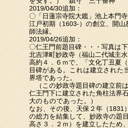
を安す。） 鎮守 三十番神
2019/04/30追加：
〇「日蓮宗寺院大鑑」池上本門
江戸初期（1603-）の創立、開
師法縁。
2019/04/26追加：
〇仁王門前題目碑・・・写真は
北吉津町妙政寺（福山二代城主
高約４．６ｍで、「文化丁丑夏（
目碑がある。これは建立された
界塔であった。
（この妙政寺題目碑の建立前は、
仁王門下に建立された角柱法界
大のものであった。）
なお、その後、天保２年（183
の総力を結集して、妙政寺の題
高さ３．２ｍ）を建立したため