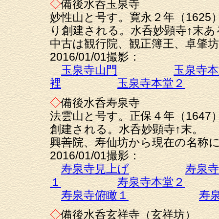
◇
備後水呑玉泉寺
妙性山と号す。寛永２年（162
り創建される。水呑妙顕寺↑末あ
中古は観行院、観正簿王、卓肇
2016/01/01撮影：
玉泉寺山門
玉泉寺本
裡
玉泉寺本堂２
◇
備後水呑寿泉寺
法雲山と号す。正保４年（164
創建される。水呑妙顕寺↑末。
興善院、寿仙坊から現在の名称
2016/01/01撮影：
寿泉寺見上げ
寿泉寺
１
寿泉寺本堂２
寿泉寺俯瞰１
寿
◇
備後水呑玄祥寺（玄祥坊）