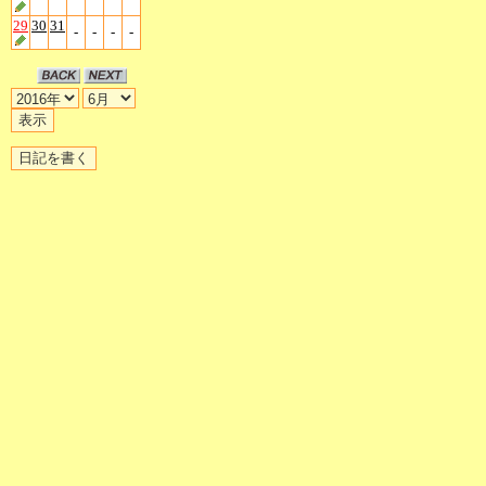
29
30
31
-
-
-
-