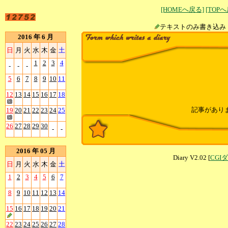
[HOMEへ戻る]
[TOP
テキストのみ書
2016 年 6 月
日
月
火
水
木
金
土
1
2
3
4
-
-
-
5
6
7
8
9
10
11
12
13
14
15
16
17
18
記事があり
19
20
21
22
23
24
25
26
27
28
29
30
-
-
2016 年 05 月
Diary V2.02 [
CGI
日
月
火
水
木
金
土
1
2
3
4
5
6
7
8
9
10
11
12
13
14
15
16
17
18
19
20
21
22
23
24
25
26
27
28