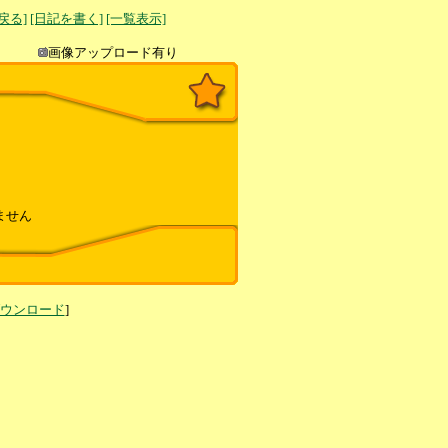
へ戻る]
[日記を書く]
[一覧表示]
き込み
画像アップロード有り
ません
ダウンロード
]