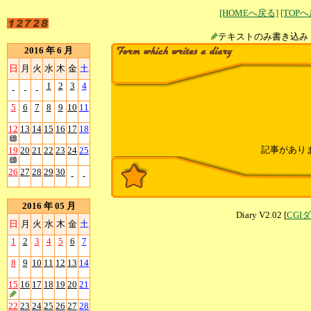
[HOMEへ戻る]
[TOP
テキストのみ書
2016 年 6 月
日
月
火
水
木
金
土
1
2
3
4
-
-
-
5
6
7
8
9
10
11
12
13
14
15
16
17
18
記事があり
19
20
21
22
23
24
25
26
27
28
29
30
-
-
2016 年 05 月
Diary V2.02 [
CGI
日
月
火
水
木
金
土
1
2
3
4
5
6
7
8
9
10
11
12
13
14
15
16
17
18
19
20
21
22
23
24
25
26
27
28