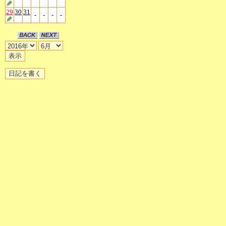
29
30
31
-
-
-
-