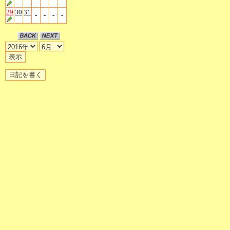
29
30
31
-
-
-
-