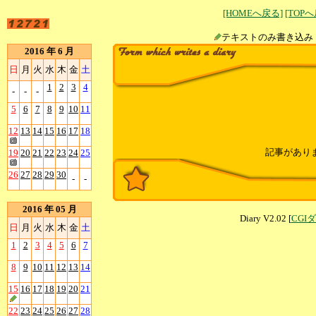
[HOMEへ戻る]
[TOP
テキストのみ書
2016 年 6 月
日
月
火
水
木
金
土
1
2
3
4
-
-
-
5
6
7
8
9
10
11
12
13
14
15
16
17
18
記事があり
19
20
21
22
23
24
25
26
27
28
29
30
-
-
2016 年 05 月
Diary V2.02 [
CGI
日
月
火
水
木
金
土
1
2
3
4
5
6
7
8
9
10
11
12
13
14
15
16
17
18
19
20
21
22
23
24
25
26
27
28