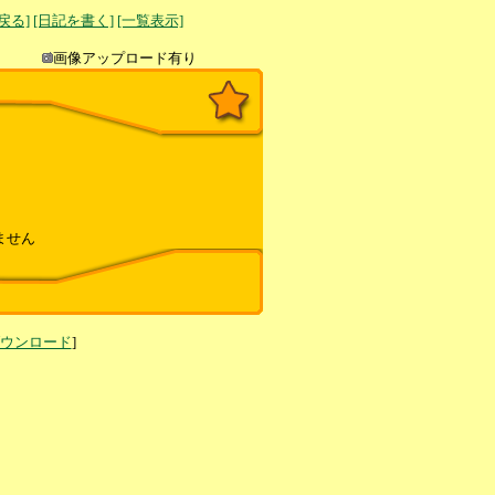
へ戻る]
[日記を書く]
[一覧表示]
き込み
画像アップロード有り
ません
ダウンロード
]