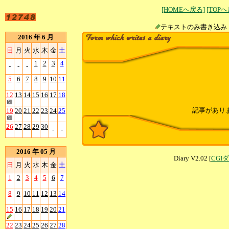
[HOMEへ戻る]
[TOP
テキストのみ書
2016 年 6 月
日
月
火
水
木
金
土
1
2
3
4
-
-
-
5
6
7
8
9
10
11
12
13
14
15
16
17
18
記事があり
19
20
21
22
23
24
25
26
27
28
29
30
-
-
2016 年 05 月
Diary V2.02 [
CGI
日
月
火
水
木
金
土
1
2
3
4
5
6
7
8
9
10
11
12
13
14
15
16
17
18
19
20
21
22
23
24
25
26
27
28