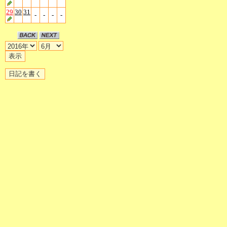
29
30
31
-
-
-
-