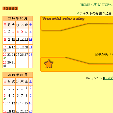
[HOMEへ戻る]
[TOP
テキストのみ書
2016 年 05 月
日
月
火
水
木
金
土
1
2
3
4
5
6
7
8
9
10
11
12
13
14
15
16
17
18
19
20
21
記事があり
22
23
24
25
26
27
28
29
30
31
-
-
-
-
2016 年 04 月
Diary V2.02 [
CGI
日
月
火
水
木
金
土
1
2
-
-
-
-
-
3
4
5
6
7
8
9
10
11
12
13
14
15
16
17
18
19
20
21
22
23