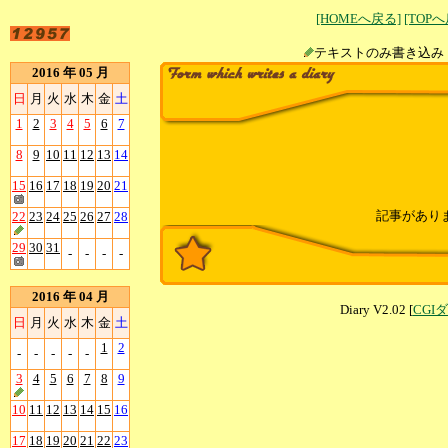
[HOMEへ戻る]
[TOP
テキストのみ書
2016 年 05 月
日
月
火
水
木
金
土
1
2
3
4
5
6
7
8
9
10
11
12
13
14
15
16
17
18
19
20
21
記事があり
22
23
24
25
26
27
28
29
30
31
-
-
-
-
2016 年 04 月
Diary V2.02 [
CGI
日
月
火
水
木
金
土
1
2
-
-
-
-
-
3
4
5
6
7
8
9
10
11
12
13
14
15
16
17
18
19
20
21
22
23