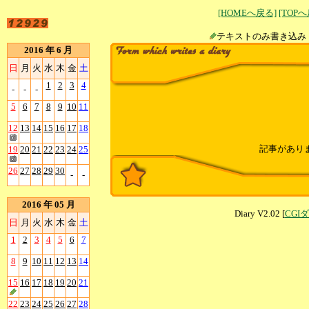
[HOMEへ戻る]
[TOP
テキストのみ書
2016 年 6 月
日
月
火
水
木
金
土
1
2
3
4
-
-
-
5
6
7
8
9
10
11
12
13
14
15
16
17
18
記事があり
19
20
21
22
23
24
25
26
27
28
29
30
-
-
2016 年 05 月
Diary V2.02 [
CGI
日
月
火
水
木
金
土
1
2
3
4
5
6
7
8
9
10
11
12
13
14
15
16
17
18
19
20
21
22
23
24
25
26
27
28