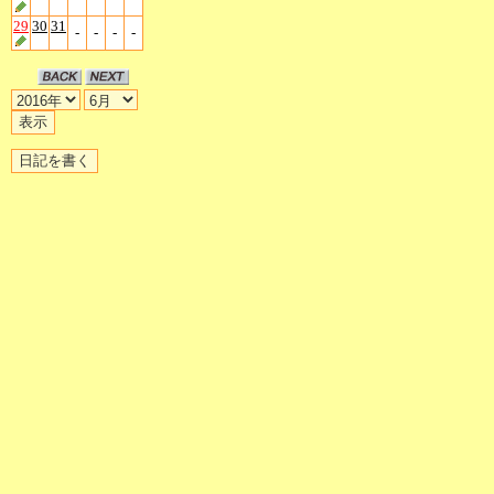
29
30
31
-
-
-
-