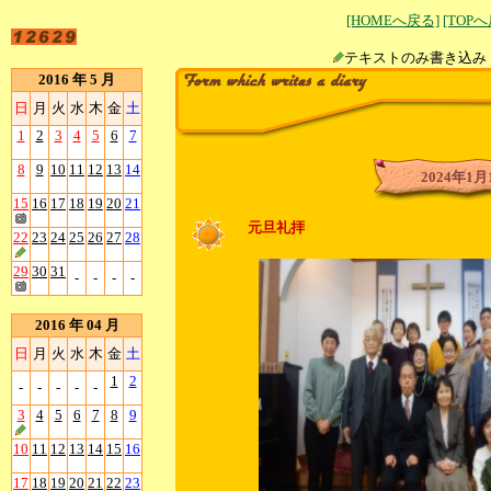
[HOMEへ戻る]
[TOP
テキストのみ書
2016 年 5 月
日
月
火
水
木
金
土
1
2
3
4
5
6
7
8
9
10
11
12
13
14
2024年1月
15
16
17
18
19
20
21
元旦礼拝
22
23
24
25
26
27
28
29
30
31
-
-
-
-
2016 年 04 月
日
月
火
水
木
金
土
1
2
-
-
-
-
-
3
4
5
6
7
8
9
10
11
12
13
14
15
16
17
18
19
20
21
22
23