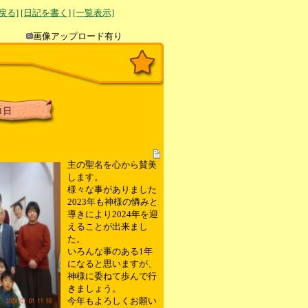
へ戻る]
[日記を書く]
[一覧表示]
き込み
画像アップロード有り
1日
主の聖名を心から賛美
します。
様々な事がありました
2023年も神様の憐みと
導きにより2024年を迎
えることが出来まし
た。
いろんな事のある1年
になると思いますが、
神様に委ねて歩んで行
きましょう。
今年もよろしくお願い