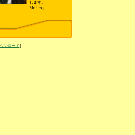
します。
Mr「ｍ」
ダウンロード
]