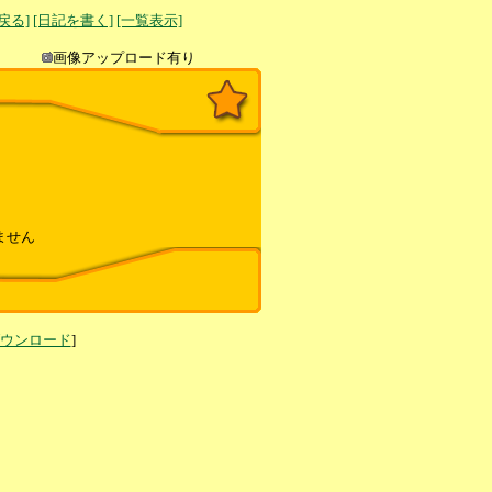
へ戻る]
[日記を書く]
[一覧表示]
き込み
画像アップロード有り
ません
ダウンロード
]