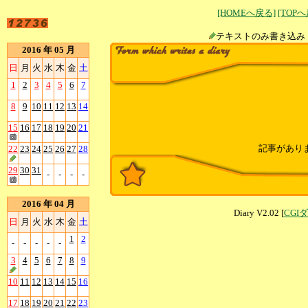
[HOMEへ戻る]
[TOP
テキストのみ書
2016 年 05 月
日
月
火
水
木
金
土
1
2
3
4
5
6
7
8
9
10
11
12
13
14
15
16
17
18
19
20
21
記事があり
22
23
24
25
26
27
28
29
30
31
-
-
-
-
2016 年 04 月
Diary V2.02 [
CGI
日
月
火
水
木
金
土
1
2
-
-
-
-
-
3
4
5
6
7
8
9
10
11
12
13
14
15
16
17
18
19
20
21
22
23