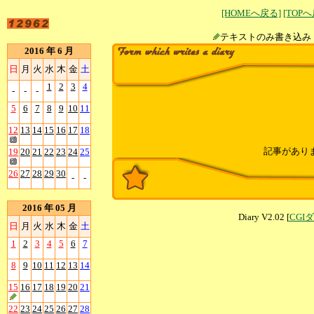
[HOMEへ戻る]
[TOP
テキストのみ書
2016 年 6 月
日
月
火
水
木
金
土
1
2
3
4
-
-
-
5
6
7
8
9
10
11
12
13
14
15
16
17
18
記事があり
19
20
21
22
23
24
25
26
27
28
29
30
-
-
2016 年 05 月
Diary V2.02 [
CGI
日
月
火
水
木
金
土
1
2
3
4
5
6
7
8
9
10
11
12
13
14
15
16
17
18
19
20
21
22
23
24
25
26
27
28