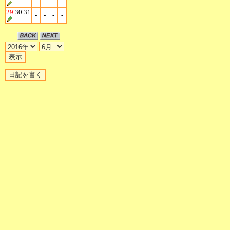
29
30
31
-
-
-
-