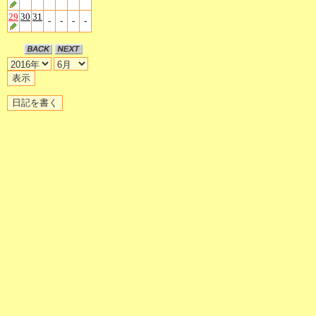
29
30
31
-
-
-
-