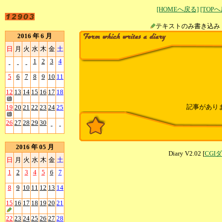
[HOMEへ戻る]
[TOP
テキストのみ書
2016 年 6 月
日
月
火
水
木
金
土
1
2
3
4
-
-
-
5
6
7
8
9
10
11
12
13
14
15
16
17
18
記事があり
19
20
21
22
23
24
25
26
27
28
29
30
-
-
2016 年 05 月
Diary V2.02 [
CGI
日
月
火
水
木
金
土
1
2
3
4
5
6
7
8
9
10
11
12
13
14
15
16
17
18
19
20
21
22
23
24
25
26
27
28