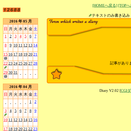
[HOMEへ戻る]
[TOP
テキストのみ書
2016 年 05 月
日
月
火
水
木
金
土
1
2
3
4
5
6
7
8
9
10
11
12
13
14
15
16
17
18
19
20
21
記事があり
22
23
24
25
26
27
28
29
30
31
-
-
-
-
2016 年 04 月
Diary V2.02 [
CGI
日
月
火
水
木
金
土
1
2
-
-
-
-
-
3
4
5
6
7
8
9
10
11
12
13
14
15
16
17
18
19
20
21
22
23