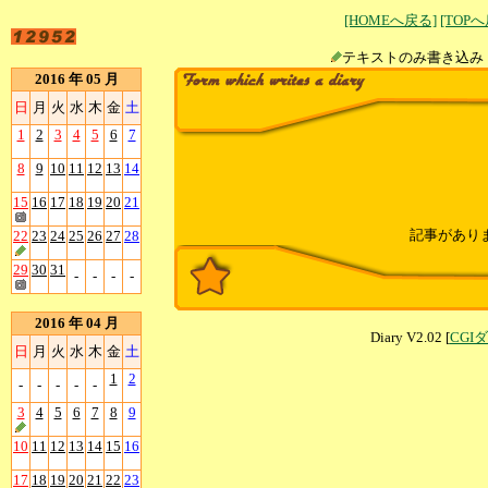
[HOMEへ戻る]
[TOP
テキストのみ書
2016 年 05 月
日
月
火
水
木
金
土
1
2
3
4
5
6
7
8
9
10
11
12
13
14
15
16
17
18
19
20
21
記事があり
22
23
24
25
26
27
28
29
30
31
-
-
-
-
2016 年 04 月
Diary V2.02 [
CGI
日
月
火
水
木
金
土
1
2
-
-
-
-
-
3
4
5
6
7
8
9
10
11
12
13
14
15
16
17
18
19
20
21
22
23