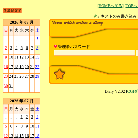
[HOMEへ戻る]
[TOP
テキストのみ書
2026 年 08 月
日
月
火
水
木
金
土
1
-
-
-
-
-
-
管理者パスワード
2
3
4
5
6
7
8
9
10
11
12
13
14
15
16
17
18
19
20
21
22
23
24
25
26
27
28
29
30
31
-
-
-
-
-
Diary V2.02 [
CGI
2026 年 07 月
日
月
火
水
木
金
土
1
2
3
4
-
-
-
5
6
7
8
9
10
11
12
13
14
15
16
17
18