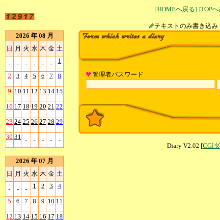
[HOMEへ戻る]
[TOP
テキストのみ書
2026 年 08 月
日
月
火
水
木
金
土
1
-
-
-
-
-
-
管理者パスワード
2
3
4
5
6
7
8
9
10
11
12
13
14
15
16
17
18
19
20
21
22
23
24
25
26
27
28
29
30
31
-
-
-
-
-
Diary V2.02 [
CGI
2026 年 07 月
日
月
火
水
木
金
土
1
2
3
4
-
-
-
5
6
7
8
9
10
11
12
13
14
15
16
17
18