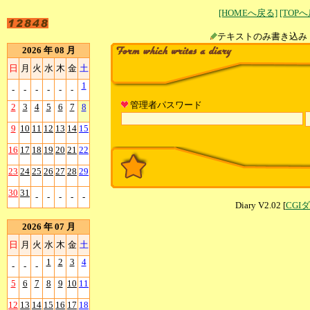
[HOMEへ戻る]
[TOP
テキストのみ書
2026 年 08 月
日
月
火
水
木
金
土
1
-
-
-
-
-
-
管理者パスワード
2
3
4
5
6
7
8
9
10
11
12
13
14
15
16
17
18
19
20
21
22
23
24
25
26
27
28
29
30
31
-
-
-
-
-
Diary V2.02 [
CGI
2026 年 07 月
日
月
火
水
木
金
土
1
2
3
4
-
-
-
5
6
7
8
9
10
11
12
13
14
15
16
17
18