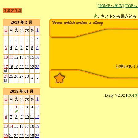
[HOMEへ戻る]
[TOP
テキストのみ書
2019 年 2 月
日
月
火
水
木
金
土
1
2
-
-
-
-
-
3
4
5
6
7
8
9
10
11
12
13
14
15
16
記事があり
17
18
19
20
21
22
23
24
25
26
27
28
-
-
2019 年 01 月
Diary V2.02 [
CGI
日
月
火
水
木
金
土
1
2
3
4
5
-
-
6
7
8
9
10
11
12
13
14
15
16
17
18
19
20
21
22
23
24
25
26