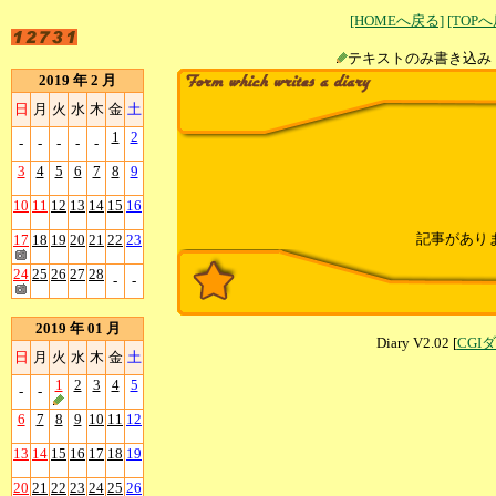
[HOMEへ戻る]
[TOP
テキストのみ書
2019 年 2 月
日
月
火
水
木
金
土
1
2
-
-
-
-
-
3
4
5
6
7
8
9
10
11
12
13
14
15
16
記事があり
17
18
19
20
21
22
23
24
25
26
27
28
-
-
2019 年 01 月
Diary V2.02 [
CGI
日
月
火
水
木
金
土
1
2
3
4
5
-
-
6
7
8
9
10
11
12
13
14
15
16
17
18
19
20
21
22
23
24
25
26