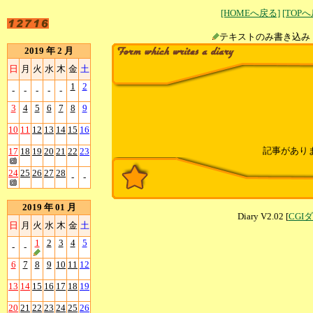
[HOMEへ戻る]
[TOP
テキストのみ書
2019 年 2 月
日
月
火
水
木
金
土
1
2
-
-
-
-
-
3
4
5
6
7
8
9
10
11
12
13
14
15
16
記事があり
17
18
19
20
21
22
23
24
25
26
27
28
-
-
2019 年 01 月
Diary V2.02 [
CGI
日
月
火
水
木
金
土
1
2
3
4
5
-
-
6
7
8
9
10
11
12
13
14
15
16
17
18
19
20
21
22
23
24
25
26