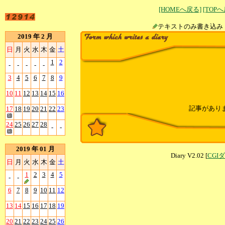
[HOMEへ戻る]
[TOP
テキストのみ書
2019 年 2 月
日
月
火
水
木
金
土
1
2
-
-
-
-
-
3
4
5
6
7
8
9
10
11
12
13
14
15
16
記事があり
17
18
19
20
21
22
23
24
25
26
27
28
-
-
2019 年 01 月
Diary V2.02 [
CGI
日
月
火
水
木
金
土
1
2
3
4
5
-
-
6
7
8
9
10
11
12
13
14
15
16
17
18
19
20
21
22
23
24
25
26