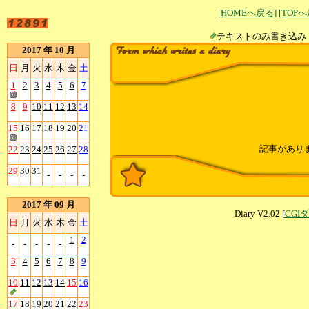
[HOMEへ戻る]
[TOP
テキストのみ書
2017 年 10 月
日
月
火
水
木
金
土
1
2
3
4
5
6
7
8
9
10
11
12
13
14
15
16
17
18
19
20
21
記事があり
22
23
24
25
26
27
28
29
30
31
-
-
-
-
2017 年 09 月
Diary V2.02 [
CGI
日
月
火
水
木
金
土
1
2
-
-
-
-
-
3
4
5
6
7
8
9
10
11
12
13
14
15
16
17
18
19
20
21
22
23