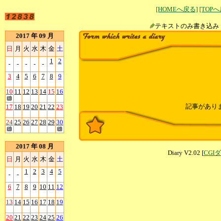
[HOMEへ戻る]
[TOP
テキストのみ書
2017 年 09 月
日
月
火
水
木
金
土
1
2
-
-
-
-
-
3
4
5
6
7
8
9
10
11
12
13
14
15
16
記事があり
17
18
19
20
21
22
23
24
25
26
27
28
29
30
2017 年 08 月
Diary V2.02 [
CGI
日
月
火
水
木
金
土
1
2
3
4
5
-
-
6
7
8
9
10
11
12
13
14
15
16
17
18
19
20
21
22
23
24
25
26