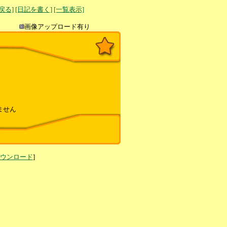
へ戻る]
[日記を書く]
[一覧表示]
き込み
画像アップロード有り
ません
ダウンロード
]