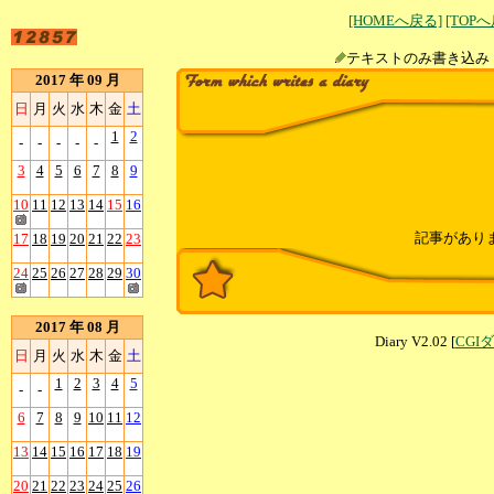
[HOMEへ戻る]
[TOP
テキストのみ書
2017 年 09 月
日
月
火
水
木
金
土
1
2
-
-
-
-
-
3
4
5
6
7
8
9
10
11
12
13
14
15
16
記事があり
17
18
19
20
21
22
23
24
25
26
27
28
29
30
2017 年 08 月
Diary V2.02 [
CGI
日
月
火
水
木
金
土
1
2
3
4
5
-
-
6
7
8
9
10
11
12
13
14
15
16
17
18
19
20
21
22
23
24
25
26