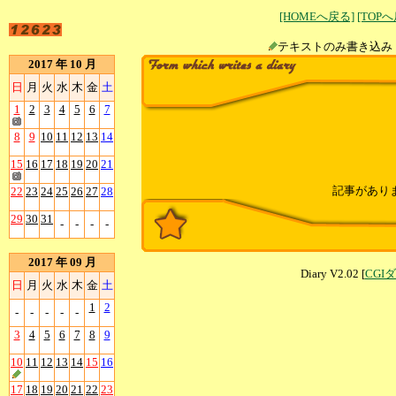
[HOMEへ戻る]
[TOP
テキストのみ書
2017 年 10 月
日
月
火
水
木
金
土
1
2
3
4
5
6
7
8
9
10
11
12
13
14
15
16
17
18
19
20
21
記事があり
22
23
24
25
26
27
28
29
30
31
-
-
-
-
2017 年 09 月
Diary V2.02 [
CGI
日
月
火
水
木
金
土
1
2
-
-
-
-
-
3
4
5
6
7
8
9
10
11
12
13
14
15
16
17
18
19
20
21
22
23